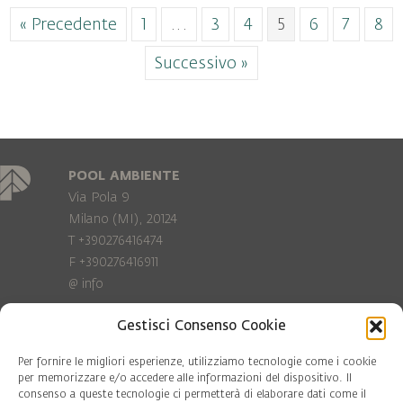
« Precedente
1
…
3
4
5
6
7
8
Successivo »
POOL AMBIENTE
Via Pola 9
Milano (MI), 20124
T +390276416474
F +390276416911
@
info
Gestisci Consenso Cookie
Privacy Policy
Cookie policy
Per fornire le migliori esperienze, utilizziamo tecnologie come i cookie
per memorizzare e/o accedere alle informazioni del dispositivo. Il
consenso a queste tecnologie ci permetterà di elaborare dati come il
COD. FISC. 97081560159