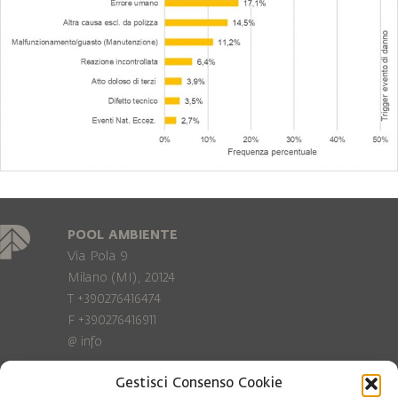
POOL AMBIENTE
Via Pola 9
Milano (MI), 20124
T +390276416474
F +390276416911
@
info
Gestisci Consenso Cookie
Privacy Policy