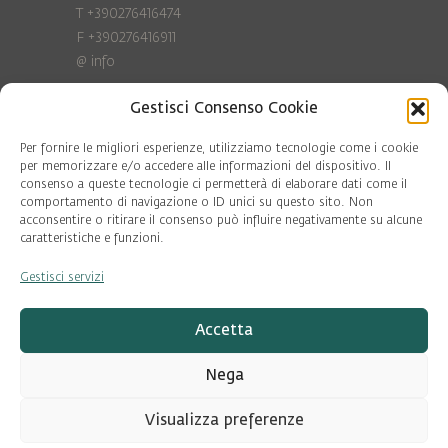
T +390276416474
F +390276416911
@
info
Gestisci Consenso Cookie
Privacy Policy
Cookie policy
Per fornire le migliori esperienze, utilizziamo tecnologie come i cookie
per memorizzare e/o accedere alle informazioni del dispositivo. Il
consenso a queste tecnologie ci permetterà di elaborare dati come il
COD. FISC. 97081560159
comportamento di navigazione o ID unici su questo sito. Non
P.IVA 06375640965
acconsentire o ritirare il consenso può influire negativamente su alcune
© Pool Ambiente 2026
caratteristiche e funzioni.
Gestisci servizi
DESIGN & DEVELOPMENT by
Leftloft
Accetta
Nega
Visualizza preferenze