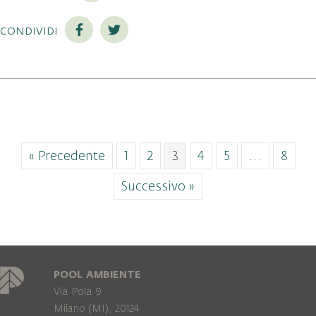
condividi
« Precedente
1
2
3
4
5
…
8
Successivo »
POOL AMBIENTE
Via Pola 9
Milano (MI), 20124