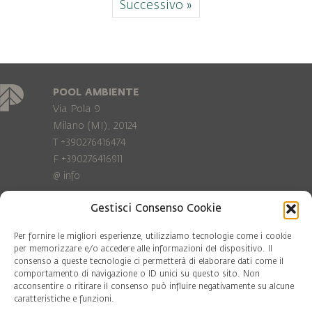
Successivo »
POOL AMBIENTE
Via Pola 9
Milano (MI), 20124
T +390276416474
F +390276416911
@
info
Gestisci Consenso Cookie
Privacy Policy
Cookie policy
Per fornire le migliori esperienze, utilizziamo tecnologie come i cookie
per memorizzare e/o accedere alle informazioni del dispositivo. Il
consenso a queste tecnologie ci permetterà di elaborare dati come il
COD. FISC. 97081560159
comportamento di navigazione o ID unici su questo sito. Non
P.IVA 06375640965
acconsentire o ritirare il consenso può influire negativamente su alcune
© Pool Ambiente 2026
caratteristiche e funzioni.