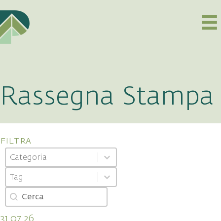
Rassegna Stampa
filtra
Categoria
Select content
Select content
Tag
Select content
Select content
Cerca
Search content
31.07.26