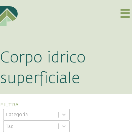
Corpo idrico
superficiale
filtra
Categoria
Select content
Select content
Tag
Select content
Select content