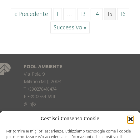
« Precedente
1
…
13
14
15
16
Successivo »
POOL AMBIENTE
Via Pola 9
Milano (MI), 20124
T +390276416474
F +390276416911
@
info
Gestisci Consenso Cookie
Privacy Policy
Cookie policy
Per fornire le migliori esperienze, utilizziamo tecnologie come i cookie
per memorizzare e/o accedere alle informazioni del dispositivo. Il