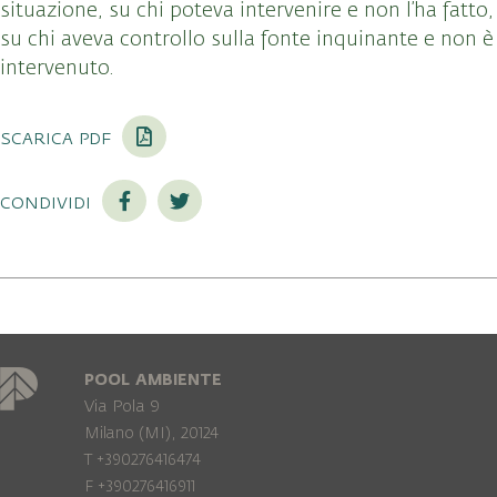
situazione, su chi poteva intervenire e non l’ha fatto,
su chi aveva controllo sulla fonte inquinante e non è
intervenuto.
scarica pdf
condividi
POOL AMBIENTE
Via Pola 9
Milano (MI), 20124
T +390276416474
F +390276416911