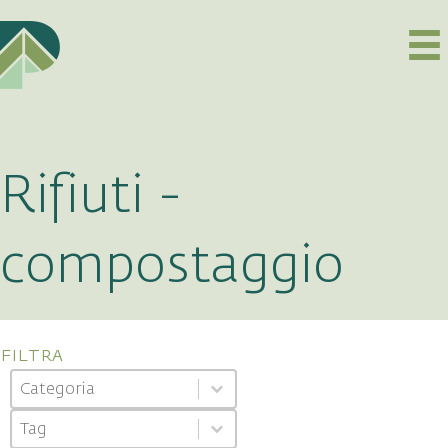
Rifiuti -
compostaggio
filtra
Categoria
Select content
Select content
Tag
Select content
Select content