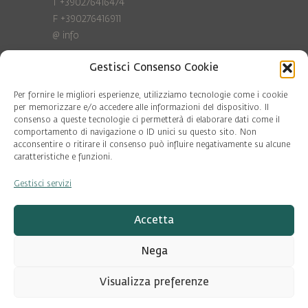
T +390276416474
F +390276416911
@
info
Gestisci Consenso Cookie
Privacy Policy
Cookie policy
Per fornire le migliori esperienze, utilizziamo tecnologie come i cookie
per memorizzare e/o accedere alle informazioni del dispositivo. Il
consenso a queste tecnologie ci permetterà di elaborare dati come il
COD. FISC. 97081560159
comportamento di navigazione o ID unici su questo sito. Non
P.IVA 06375640965
acconsentire o ritirare il consenso può influire negativamente su alcune
© Pool Ambiente 2026
caratteristiche e funzioni.
Gestisci servizi
DESIGN & DEVELOPMENT by
Leftloft
Accetta
Nega
Visualizza preferenze