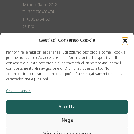
Milano (MI), 20124
T +390276416474
F +390276416911
@
info
Gestisci Consenso Cookie
Privacy Policy
Cookie policy
Per fornire le migliori esperienze, utilizziamo tecnologie come i cookie
per memorizzare e/o accedere alle informazioni del dispositivo. Il
consenso a queste tecnologie ci permetterà di elaborare dati come il
COD. FISC. 97081560159
comportamento di navigazione o ID unici su questo sito. Non
P.IVA 06375640965
acconsentire o ritirare il consenso può influire negativamente su alcune
© Pool Ambiente 2026
caratteristiche e funzioni.
Gestisci servizi
DESIGN & DEVELOPMENT by
Leftloft
Accetta
Nega
Visualizza preferenze