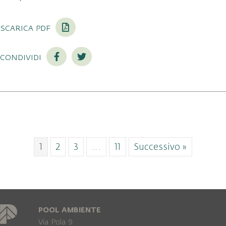
scarica pdf
condividi
1
2
3
…
11
Successivo »
POOL AMBIENTE
Via Pola 9