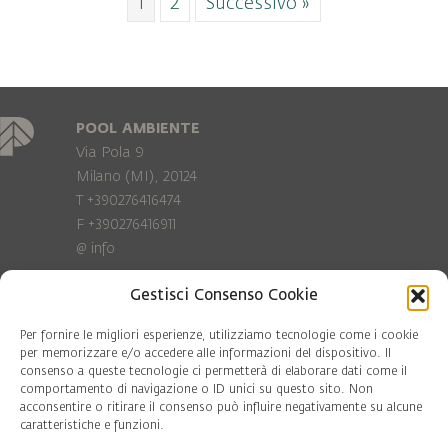
1
2
Successivo »
POOL AMBIENTE
Via Pola 9
Milano (MI), 20124
T +390276416474
F +390276416911
@
info
Gestisci Consenso Cookie
Privacy Policy
Cookie policy
Per fornire le migliori esperienze, utilizziamo tecnologie come i cookie
per memorizzare e/o accedere alle informazioni del dispositivo. Il
consenso a queste tecnologie ci permetterà di elaborare dati come il
COD. FISC. 97081560159
comportamento di navigazione o ID unici su questo sito. Non
P.IVA 06375640965
acconsentire o ritirare il consenso può influire negativamente su alcune
© Pool Ambiente 2026
caratteristiche e funzioni.