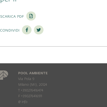
scarica pdf
condividi
POOL AMBIENTE
Via Pola 9
Milano (MI), 20124
T +390276416474
F +390276416911
@
info