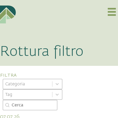
Rottura filtro
filtra
Categoria
Select content
Select content
Tag
Select content
Select content
Cerca
Search content
07.07.26