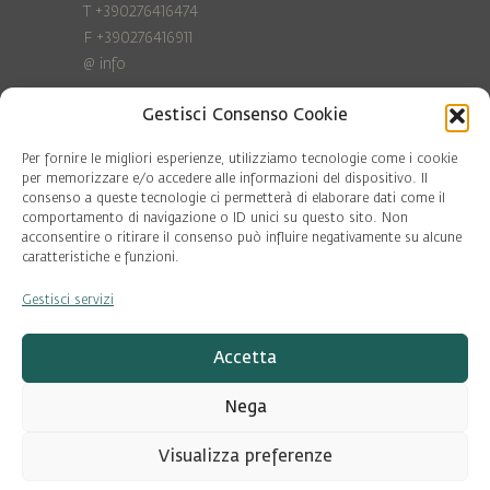
T +390276416474
F +390276416911
@
info
Gestisci Consenso Cookie
Privacy Policy
Cookie policy
Per fornire le migliori esperienze, utilizziamo tecnologie come i cookie
per memorizzare e/o accedere alle informazioni del dispositivo. Il
consenso a queste tecnologie ci permetterà di elaborare dati come il
COD. FISC. 97081560159
comportamento di navigazione o ID unici su questo sito. Non
P.IVA 06375640965
acconsentire o ritirare il consenso può influire negativamente su alcune
© Pool Ambiente 2026
caratteristiche e funzioni.
Gestisci servizi
DESIGN & DEVELOPMENT by
Leftloft
Accetta
Nega
Visualizza preferenze