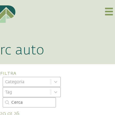
rc auto
filtra
Categoria
Select content
Select content
Tag
Select content
Select content
Cerca
Search content
20.01.26