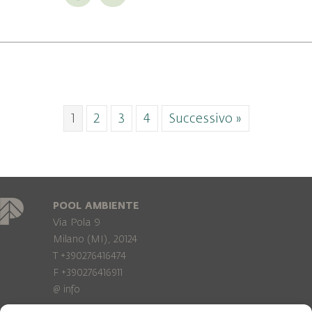
1
2
3
4
Successivo »
POOL AMBIENTE
Via Pola 9
Milano (MI), 20124
T +390276416474
F +390276416911
@
info