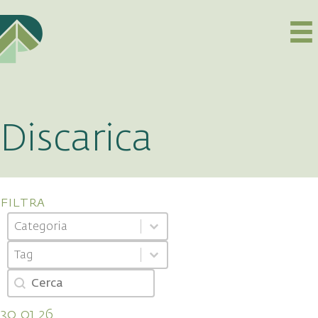
Discarica
filtra
Categoria
Select content
Select content
Tag
Select content
Select content
Cerca
Search content
30.01.26