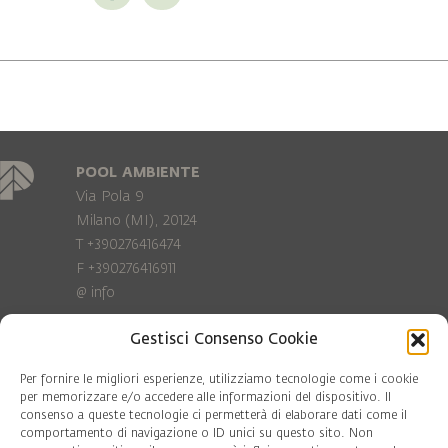
POOL AMBIENTE
Via Pola 9
Milano (MI), 20124
T +390276416474
F +390276416911
@
info
Gestisci Consenso Cookie
Privacy Policy
Cookie policy
Per fornire le migliori esperienze, utilizziamo tecnologie come i cookie
per memorizzare e/o accedere alle informazioni del dispositivo. Il
consenso a queste tecnologie ci permetterà di elaborare dati come il
COD. FISC. 97081560159
comportamento di navigazione o ID unici su questo sito. Non
P.IVA 06375640965