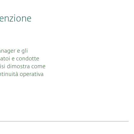
tenzione
anager e gli
batoi e condotte
alisi dimostra come
ntinuità operativa