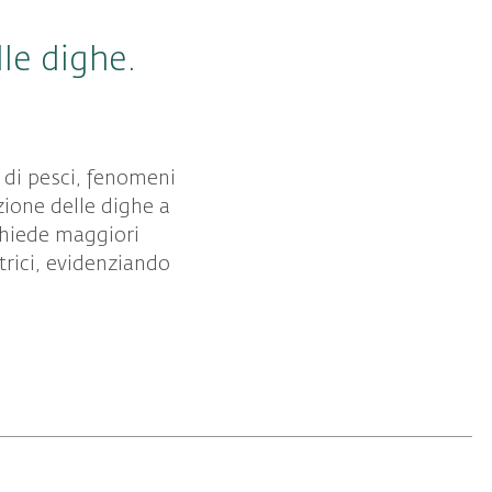
lle dighe.
 di pesci, fenomeni
zione delle dighe a
chiede maggiori
ttrici, evidenziando