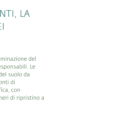
TI, LA
I
taminazione del
sponsabili. Le
del suolo da
onti di
fica, con
ri di ripristino a