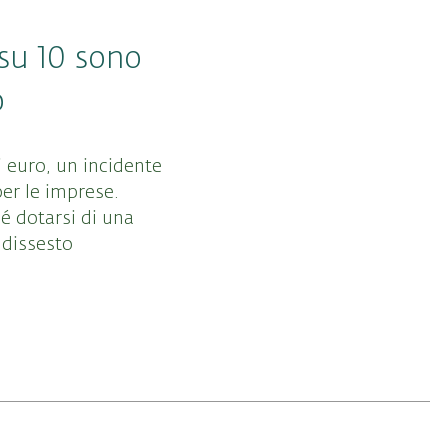
 su 10 sono
o
i euro, un incidente
per le imprese
.
ché dotarsi di una
 dissesto