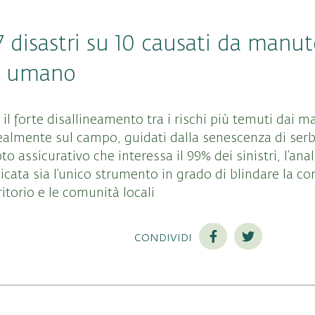
7 disastri su 10 causati da manu
re umano
l forte disallineamento tra i rischi più temuti dai m
 realmente sul campo, guidati dalla senescenza di ser
oto assicurativo che interessa il 99% dei sinistri, l’an
cata sia l’unico strumento in grado di blindare la co
rritorio e le comunità locali
condividi