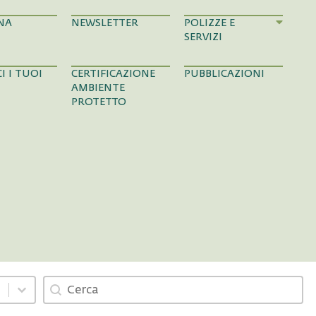
NA
NEWSLETTER
POLIZZE E
SERVIZI
I I TUOI
CERTIFICAZIONE
PUBBLICAZIONI
AMBIENTE
PROTETTO
Cerca
Search content