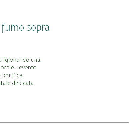
i fumo sopra
sprigionando una
ocale. L’evento
 bonifica
tale dedicata.