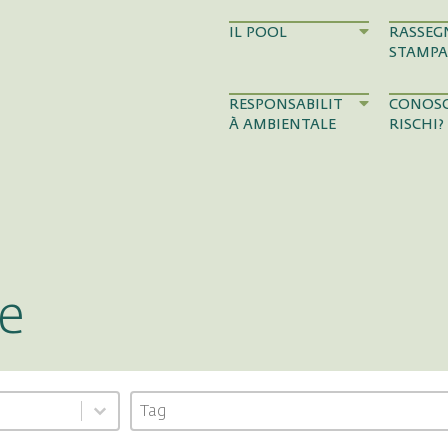
IL POOL
RASSEG
STAMPA
RESPONSABILIT
CONOSC
À AMBIENTALE
RISCHI?
e
Tag
Select content
Select content