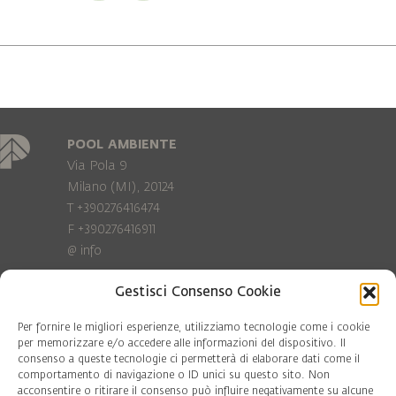
POOL AMBIENTE
Via Pola 9
Milano (MI), 20124
T +390276416474
F +390276416911
@
info
Gestisci Consenso Cookie
Privacy Policy
Cookie policy
Per fornire le migliori esperienze, utilizziamo tecnologie come i cookie
per memorizzare e/o accedere alle informazioni del dispositivo. Il
consenso a queste tecnologie ci permetterà di elaborare dati come il
COD. FISC. 97081560159
comportamento di navigazione o ID unici su questo sito. Non
P.IVA 06375640965
acconsentire o ritirare il consenso può influire negativamente su alcune