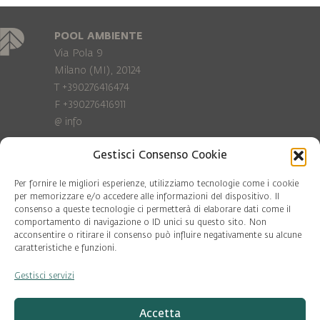
POOL AMBIENTE
Via Pola 9
Milano (MI), 20124
T +390276416474
F +390276416911
@
info
Gestisci Consenso Cookie
Privacy Policy
Cookie policy
Per fornire le migliori esperienze, utilizziamo tecnologie come i cookie
per memorizzare e/o accedere alle informazioni del dispositivo. Il
consenso a queste tecnologie ci permetterà di elaborare dati come il
COD. FISC. 97081560159
comportamento di navigazione o ID unici su questo sito. Non
P.IVA 06375640965
acconsentire o ritirare il consenso può influire negativamente su alcune
© Pool Ambiente 2026
caratteristiche e funzioni.
Gestisci servizi
DESIGN & DEVELOPMENT by
Leftloft
Accetta