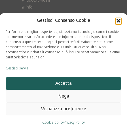
F +390276416911
@
info
Gestisci Consenso Cookie
Privacy Policy
Cookie policy
Per fornire le migliori esperienze, utilizziamo tecnologie come i cookie
per memorizzare e/o accedere alle informazioni del dispositivo. Il
consenso a queste tecnologie ci permetterà di elaborare dati come il
COD. FISC. 97081560159
comportamento di navigazione o ID unici su questo sito. Non
P.IVA 06375640965
acconsentire o ritirare il consenso può influire negativamente su alcune
© Pool Ambiente 2026
caratteristiche e funzioni.
Gestisci servizi
DESIGN & DEVELOPMENT by
Leftloft
Accetta
Nega
Visualizza preferenze
Cookie policy
Privacy Policy