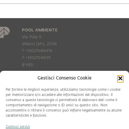
POOL AMBIENTE
Via Pola 9
Milano (MI), 20124
T +390276416474
F +390276416911
@
info
Gestisci Consenso Cookie
Privacy Policy
Cookie policy
Per fornire le migliori esperienze, utilizziamo tecnologie come i cookie
per memorizzare e/o accedere alle informazioni del dispositivo. Il
consenso a queste tecnologie ci permetterà di elaborare dati come il
COD. FISC. 97081560159
comportamento di navigazione o ID unici su questo sito. Non
P.IVA 06375640965
acconsentire o ritirare il consenso può influire negativamente su alcune
© Pool Ambiente 2026
caratteristiche e funzioni.
Gestisci servizi
DESIGN & DEVELOPMENT by
Leftloft