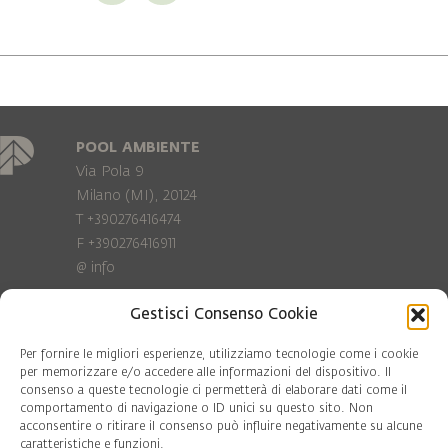
POOL AMBIENTE
Via Pola 9
Milano (MI), 20124
T +390276416474
F +390276416911
@
info
Gestisci Consenso Cookie
Privacy Policy
Cookie policy
Per fornire le migliori esperienze, utilizziamo tecnologie come i cookie
per memorizzare e/o accedere alle informazioni del dispositivo. Il
consenso a queste tecnologie ci permetterà di elaborare dati come il
COD. FISC. 97081560159
comportamento di navigazione o ID unici su questo sito. Non
P.IVA 06375640965
acconsentire o ritirare il consenso può influire negativamente su alcune
© Pool Ambiente 2026
caratteristiche e funzioni.