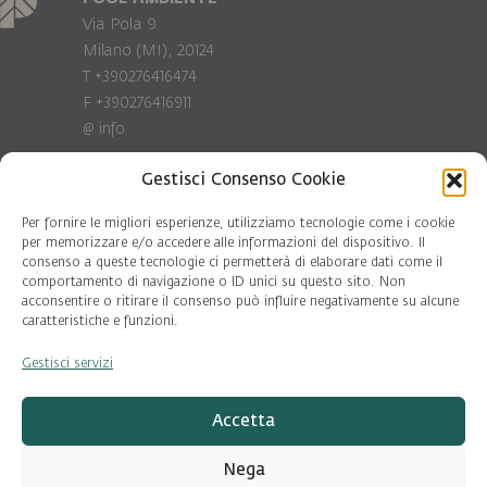
Via Pola 9
Milano (MI), 20124
T +390276416474
F +390276416911
@
info
Gestisci Consenso Cookie
Privacy Policy
Cookie policy
Per fornire le migliori esperienze, utilizziamo tecnologie come i cookie
per memorizzare e/o accedere alle informazioni del dispositivo. Il
consenso a queste tecnologie ci permetterà di elaborare dati come il
COD. FISC. 97081560159
comportamento di navigazione o ID unici su questo sito. Non
P.IVA 06375640965
acconsentire o ritirare il consenso può influire negativamente su alcune
© Pool Ambiente 2026
caratteristiche e funzioni.
Gestisci servizi
DESIGN & DEVELOPMENT by
Leftloft
Accetta
Nega