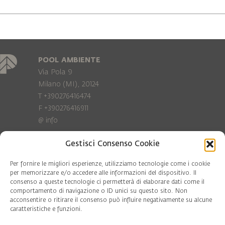
POOL AMBIENTE
Via Pola 9
Milano (MI), 20124
T +390276416474
F +390276416911
@
info
Gestisci Consenso Cookie
Privacy Policy
Cookie policy
Per fornire le migliori esperienze, utilizziamo tecnologie come i cookie
per memorizzare e/o accedere alle informazioni del dispositivo. Il
consenso a queste tecnologie ci permetterà di elaborare dati come il
COD. FISC. 97081560159
comportamento di navigazione o ID unici su questo sito. Non
P.IVA 06375640965
acconsentire o ritirare il consenso può influire negativamente su alcune
© Pool Ambiente 2026
caratteristiche e funzioni.