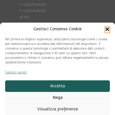
T +390276416474
F +390276416911
@
info
Gestisci Consenso Cookie
Privacy Policy
Cookie policy
Per fornire le migliori esperienze, utilizziamo tecnologie come i cookie
per memorizzare e/o accedere alle informazioni del dispositivo. Il
consenso a queste tecnologie ci permetterà di elaborare dati come il
COD. FISC. 97081560159
comportamento di navigazione o ID unici su questo sito. Non
P.IVA 06375640965
acconsentire o ritirare il consenso può influire negativamente su alcune
© Pool Ambiente 2026
caratteristiche e funzioni.
Gestisci servizi
DESIGN & DEVELOPMENT by
Leftloft
Accetta
Nega
Visualizza preferenze