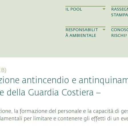
IL POOL
RASSEG
STAMPA
RESPONSABILIT
CONOSC
À AMBIENTALE
RISCHI?
B)
azione antincendio e antinquina
e della Guardia Costiera –
nzione, la formazione del personale e la capacità di g
amentali per limitare e contenere gli effetti di un ev