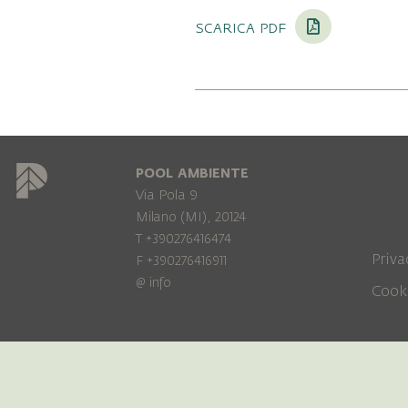
scarica pdf
POOL AMBIENTE
Via Pola 9
Milano (MI), 20124
T +390276416474
Priva
F +390276416911
@
info
Cook