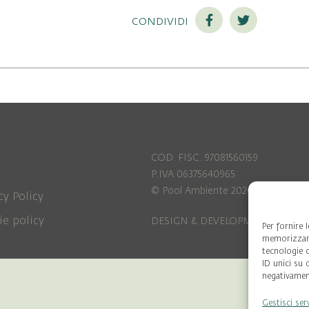
condividi
COD. FISC. 97081560159
P.IVA 06375640965
© Pool Ambiente 2026
cy Policy
ie policy
DESIGN & DEVELOPMENT by
Leftl
Per fornire 
memorizzare
tecnologie 
ID unici su 
negativament
Gestisci ser