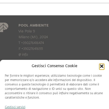
POOL AMBIENTE
Via Pola 9
Milano (MI), 20124
T +390276416474
F +390276416911
@
info
Gestisci Consenso Cookie
Privacy Policy
Cookie policy
Per fornire le migliori esperienze, utilizziamo tecnologie come i cookie
per memorizzare e/o accedere alle informazioni del dispositivo. Il
consenso a queste tecnologie ci permetterà di elaborare dati come il
COD. FISC. 97081560159
comportamento di navigazione o ID unici su questo sito. Non
P.IVA 06375640965
acconsentire o ritirare il consenso può influire negativamente su alcune
© Pool Ambiente 2026
caratteristiche e funzioni.
Gestisci servizi
DESIGN & DEVELOPMENT by
Leftloft