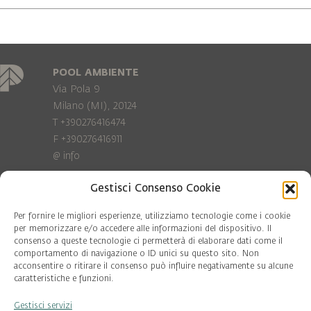
POOL AMBIENTE
Via Pola 9
Milano (MI), 20124
T +390276416474
F +390276416911
@
info
Gestisci Consenso Cookie
Privacy Policy
Cookie policy
Per fornire le migliori esperienze, utilizziamo tecnologie come i cookie
per memorizzare e/o accedere alle informazioni del dispositivo. Il
consenso a queste tecnologie ci permetterà di elaborare dati come il
COD. FISC. 97081560159
comportamento di navigazione o ID unici su questo sito. Non
P.IVA 06375640965
acconsentire o ritirare il consenso può influire negativamente su alcune
© Pool Ambiente 2026
caratteristiche e funzioni.
Gestisci servizi
DESIGN & DEVELOPMENT by
Leftloft