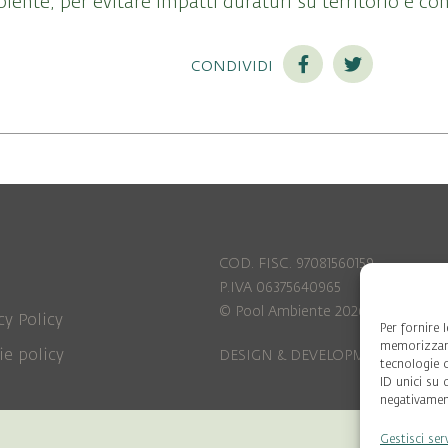
iente, per evitare impatti duraturi su territorio e co
condividi
COD. FISC. 97081560159
P.IVA 06375640965
© Pool Ambiente 2026
cy Policy
Per fornire 
memorizzare
ie policy
DESIGN & DEVELOPMENT by
Leftl
tecnologie 
ID unici su 
negativament
Gestisci ser