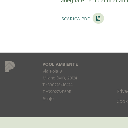
adeguate per i danni all’amb
scarica pdf
POOL AMBIENTE
Via Pola 9
Milano (MI), 20124
T +390276416474
Priva
F +390276416911
@
info
Cook