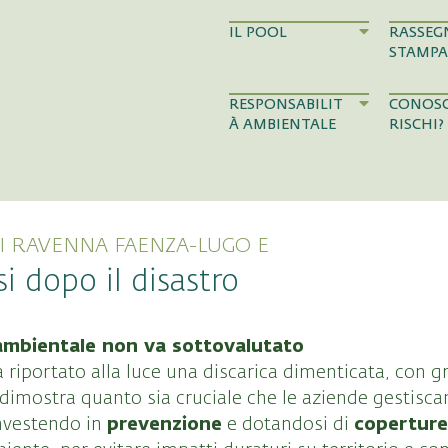
IL POOL
RASSEG
STAMPA
RESPONSABILIT
CONOSC
À AMBIENTALE
RISCHI?
 RAVENNA FAENZA-LUGO E
i dopo il disastro
io ambientale non va sottovalutato
ha riportato alla luce una discarica dimenticata, con 
to dimostra quanto sia cruciale che le aziende gestisc
prevenzione
coperture
investendo in
e dotandosi di