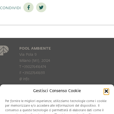
condividi
POOL AMBIENTE
Via Pola 9
Milano (MI), 20124
T +390276416474
F +390276416911
@
info
Gestisci Consenso Cookie
Privacy Policy
Cookie policy
Per fornire le migliori esperienze, utilizziamo tecnologie come i cookie
per memorizzare e/o accedere alle informazioni del dispositivo. Il
consenso a queste tecnologie ci permetterà di elaborare dati come il
COD. FISC. 97081560159