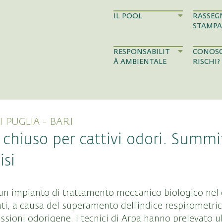
IL POOL
RASSEG
STAMPA
RESPONSABILIT
CONOSC
À AMBIENTALE
RISCHI?
PUGLIA - BARI
o chiuso per cattivi odori. Summi
isi
e, un impianto di trattamento meccanico biologico ne
nziati, a causa del superamento dell’indice respirometr
issioni odorigene. I tecnici di Arpa hanno prelevato u