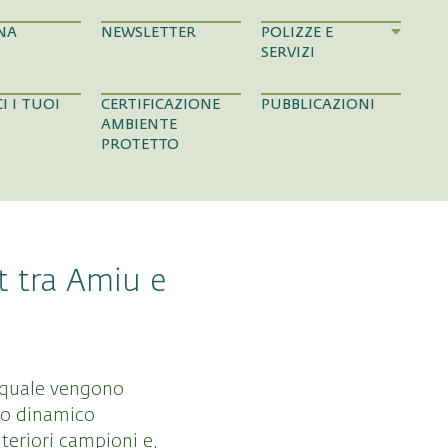
NA
NEWSLETTER
POLIZZE E
SERVIZI
I I TUOI
CERTIFICAZIONE
PUBBLICAZIONI
AMBIENTE
PROTETTO
t tra Amiu e
l quale vengono
ico dinamico
lteriori campioni e,