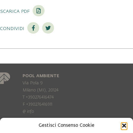
scarica pdf
condividi
POOL AMBIENTE
Via Pola 9
Milano (MI), 20124
T +390276416474
F +390276416911
@
info
Gestisci Consenso Cookie
Privacy Policy