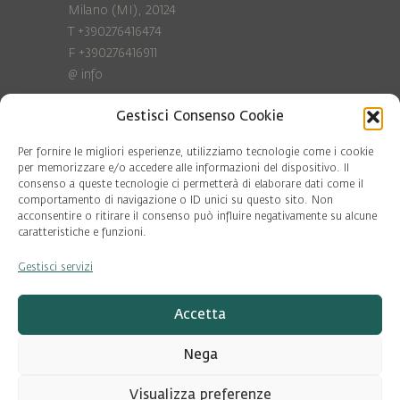
Milano (MI), 20124
T +390276416474
F +390276416911
@
info
Gestisci Consenso Cookie
Privacy Policy
Cookie policy
Per fornire le migliori esperienze, utilizziamo tecnologie come i cookie
per memorizzare e/o accedere alle informazioni del dispositivo. Il
consenso a queste tecnologie ci permetterà di elaborare dati come il
COD. FISC. 97081560159
comportamento di navigazione o ID unici su questo sito. Non
P.IVA 06375640965
acconsentire o ritirare il consenso può influire negativamente su alcune
© Pool Ambiente 2026
caratteristiche e funzioni.
Gestisci servizi
DESIGN & DEVELOPMENT by
Leftloft
Accetta
Nega
Visualizza preferenze