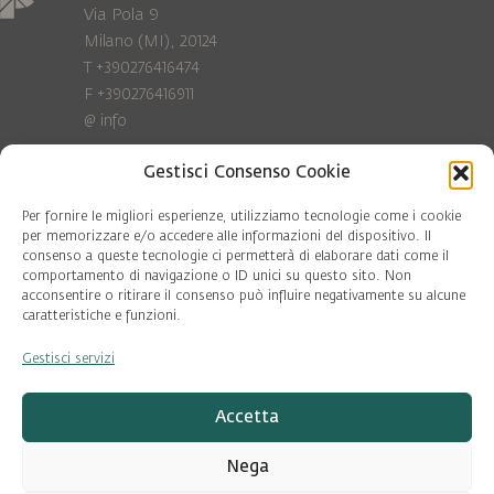
Via Pola 9
Milano (MI), 20124
T +390276416474
F +390276416911
@
info
Gestisci Consenso Cookie
Privacy Policy
Cookie policy
Per fornire le migliori esperienze, utilizziamo tecnologie come i cookie
per memorizzare e/o accedere alle informazioni del dispositivo. Il
consenso a queste tecnologie ci permetterà di elaborare dati come il
COD. FISC. 97081560159
comportamento di navigazione o ID unici su questo sito. Non
P.IVA 06375640965
acconsentire o ritirare il consenso può influire negativamente su alcune
© Pool Ambiente 2026
caratteristiche e funzioni.
Gestisci servizi
DESIGN & DEVELOPMENT by
Leftloft
Accetta
Nega