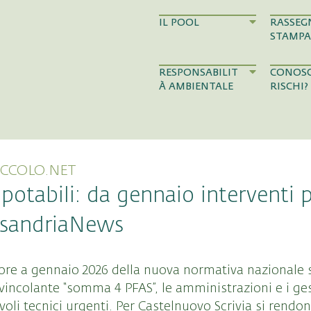
IL POOL
RASSEG
STAMPA
RESPONSABILIT
CONOSC
À AMBIENTALE
RISCHI?
ICCOLO.NET
potabili: da gennaio interventi p
lessandriaNews
igore a gennaio 2026 della nuova normativa nazionale 
vincolante “somma 4 PFAS”, le amministrazioni e i gest
oli tecnici urgenti. Per Castelnuovo Scrivia si rendo