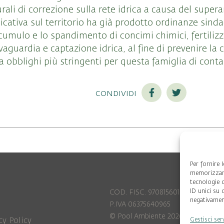
urali di correzione sulla rete idrica a causa del supe
licativa sul territorio ha già prodotto ordinanze sindac
cumulo e lo spandimento di concimi chimici, fertilizz
alvaguardia e captazione idrica, al fine di prevenire l
ta obblighi più stringenti per questa famiglia di cont
condividi
Per fornire 
memorizzare
tecnologie 
ID unici su 
COD. FISC. 97081560159
negativament
P.IVA 06375640965
© Pool Ambiente 2026
cy Policy
Gestisci ser