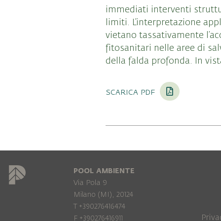
immediati interventi strutt
limiti. L’interpretazione app
vietano tassativamente l’ac
fitosanitari nelle aree di s
della falda profonda. In vis
scarica pdf
POOL AMBIENTE
Via Pola 9
Milano (MI), 20124
T +390276416474
Priva
F +390276416911