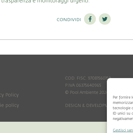
no trasparenza e monitoraggi urgenti.
condividi
COD. FISC. 97081560159
P.IVA 06375640965
© Pool Ambiente 2026
cy Policy
Per fornire 
memorizzare
ie policy
DESIGN & DEVELOPMENT by
Leftl
tecnologie 
ID unici su 
negativament
Gestisci ser