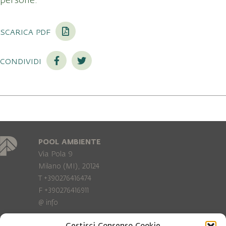
persone.
scarica pdf
condividi
POOL AMBIENTE
Via Pola 9
Milano (MI), 20124
T +390276416474
F +390276416911
@
info