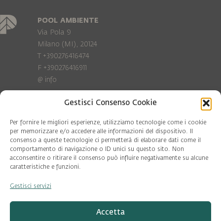
POOL AMBIENTE
Via Pola 9
Milano (MI), 20124
T +390276416474
F +390276416911
@
info
Gestisci Consenso Cookie
Privacy Policy
Cookie policy
Per fornire le migliori esperienze, utilizziamo tecnologie come i cookie
per memorizzare e/o accedere alle informazioni del dispositivo. Il
consenso a queste tecnologie ci permetterà di elaborare dati come il
COD. FISC. 97081560159
comportamento di navigazione o ID unici su questo sito. Non
P.IVA 06375640965
acconsentire o ritirare il consenso può influire negativamente su alcune
© Pool Ambiente 2026
caratteristiche e funzioni.
Gestisci servizi
DESIGN & DEVELOPMENT by
Leftloft
Accetta