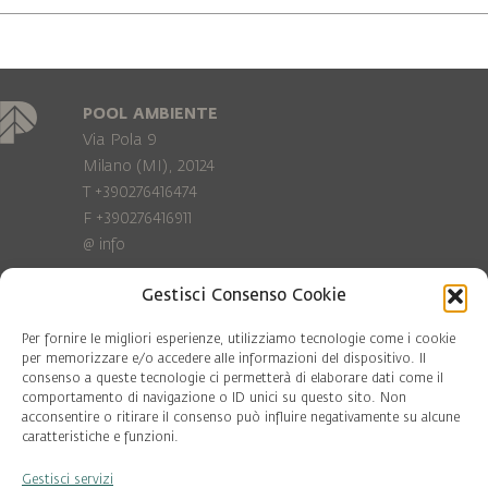
POOL AMBIENTE
Via Pola 9
Milano (MI), 20124
T +390276416474
F +390276416911
@
info
Gestisci Consenso Cookie
Privacy Policy
Cookie policy
Per fornire le migliori esperienze, utilizziamo tecnologie come i cookie
per memorizzare e/o accedere alle informazioni del dispositivo. Il
consenso a queste tecnologie ci permetterà di elaborare dati come il
COD. FISC. 97081560159
comportamento di navigazione o ID unici su questo sito. Non
P.IVA 06375640965
acconsentire o ritirare il consenso può influire negativamente su alcune
© Pool Ambiente 2026
caratteristiche e funzioni.
Gestisci servizi
DESIGN & DEVELOPMENT by
Leftloft