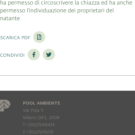
ha permesso di circoscrivere la chiazza ed ha anche
permesso l’individuazione dei proprietari del
natante.
scarica pdf
condividi
POOL AMBIENTE
Via Pola 9
Milano (MI), 20124
T +390276416474
F +390276416911