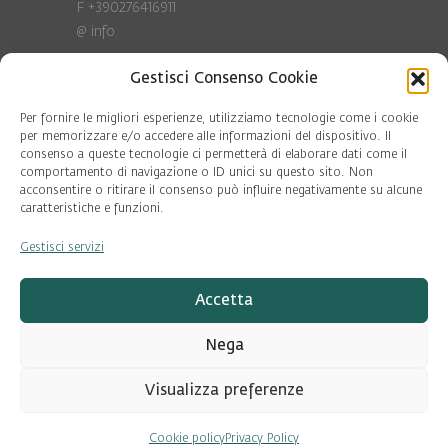
F +390276416911
@
info
Gestisci Consenso Cookie
Privacy Policy
Cookie policy
Per fornire le migliori esperienze, utilizziamo tecnologie come i cookie
per memorizzare e/o accedere alle informazioni del dispositivo. Il
consenso a queste tecnologie ci permetterà di elaborare dati come il
COD. FISC. 97081560159
comportamento di navigazione o ID unici su questo sito. Non
P.IVA 06375640965
acconsentire o ritirare il consenso può influire negativamente su alcune
© Pool Ambiente 2026
caratteristiche e funzioni.
Gestisci servizi
DESIGN & DEVELOPMENT by
Leftloft
Accetta
Nega
Visualizza preferenze
Cookie policy
Privacy Policy