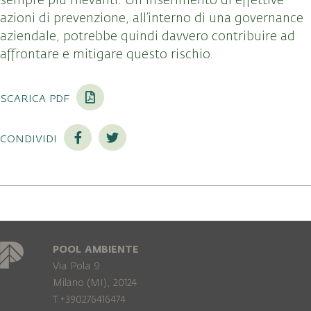
sempre più rilevanti. Un inserimento di effettive
azioni di prevenzione, all’interno di una governance
aziendale, potrebbe quindi davvero contribuire ad
affrontare e mitigare questo rischio.
scarica pdf
condividi
POOL AMBIENTE
Via Pola 9
Milano (MI), 20124
T +390276416474