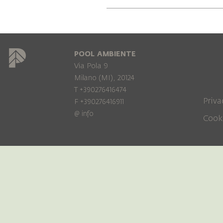
POOL AMBIENTE
Via Pola 9
Milano (MI), 20124
T +390276416474
Priva
F +390276416911
@
info
Cook