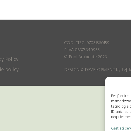
COD. FISC. 97081560159
P.IVA 06375640965
© Pool Ambiente 2026
cy Policy
ie policy
DESIGN & DEVELOPMENT by
Leftl
Per fornire 
memorizzare
tecnologie 
ID unici su 
negativament
Gestisci ser