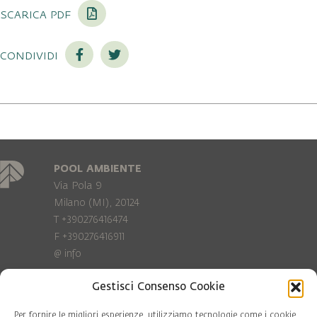
scarica pdf
condividi
POOL AMBIENTE
Via Pola 9
Milano (MI), 20124
T +390276416474
F +390276416911
@
info
Gestisci Consenso Cookie
Privacy Policy
Cookie policy
Per fornire le migliori esperienze, utilizziamo tecnologie come i cookie