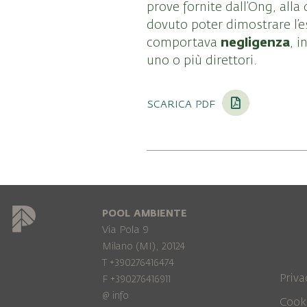
prove fornite dall’Ong, all
dovuto poter dimostrare l’e
negligenza
comportava
, 
uno o più direttori.
scarica pdf
POOL AMBIENTE
Via Pola 9
Milano (MI), 20124
T +390276416474
Priva
F +390276416911
@
info
Cook