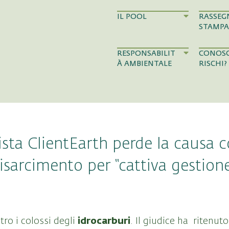
IL POOL
RASSEG
STAMPA
RESPONSABILIT
CONOSC
À AMBIENTALE
RISCHI?
sta ClientEarth perde la causa c
risarcimento per “cattiva gestione
idrocarburi
tro i colossi degli
. Il giudice ha ritenuto