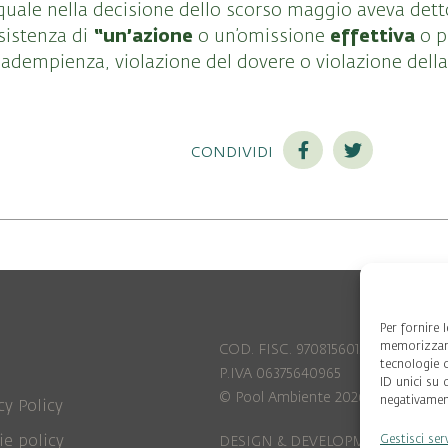
a quale nella decisione dello scorso maggio aveva det
“un’azione
effettiva
sistenza di
o un’omissione
o p
inadempienza, violazione del dovere o violazione della 
condividi
Per fornire 
memorizzare
COD. FISC. 97081560159
tecnologie 
P.IVA 06375640965
ID unici su 
© Pool Ambiente 2026
negativament
cy Policy
ie policy
Gestisci ser
DESIGN & DEVELOPMENT by
Leftl