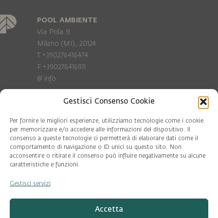
POOL AMBIENTE
Via Pola 9
Milano (MI), 20124
T +390276416474
F +390276416911
@
info
Gestisci Consenso Cookie
Privacy Policy
Cookie policy
Per fornire le migliori esperienze, utilizziamo tecnologie come i cookie
per memorizzare e/o accedere alle informazioni del dispositivo. Il
consenso a queste tecnologie ci permetterà di elaborare dati come il
COD. FISC. 97081560159
comportamento di navigazione o ID unici su questo sito. Non
P.IVA 06375640965
acconsentire o ritirare il consenso può influire negativamente su alcune
© Pool Ambiente 2026
caratteristiche e funzioni.
Gestisci servizi
DESIGN & DEVELOPMENT by
Leftloft
Accetta