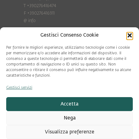
T +390276416474
F +390276416911
@
info
Gestisci Consenso Cookie
Privacy Policy
Cookie policy
Per fornire le migliori esperienze, utilizziamo tecnologie come i cookie
per memorizzare e/o accedere alle informazioni del dispositivo. Il
consenso a queste tecnologie ci permetterà di elaborare dati come il
COD. FISC. 97081560159
comportamento di navigazione o ID unici su questo sito. Non
P.IVA 06375640965
acconsentire o ritirare il consenso può influire negativamente su alcune
© Pool Ambiente 2026
caratteristiche e funzioni.
Gestisci servizi
DESIGN & DEVELOPMENT by
Leftloft
Accetta
Nega
Visualizza preferenze