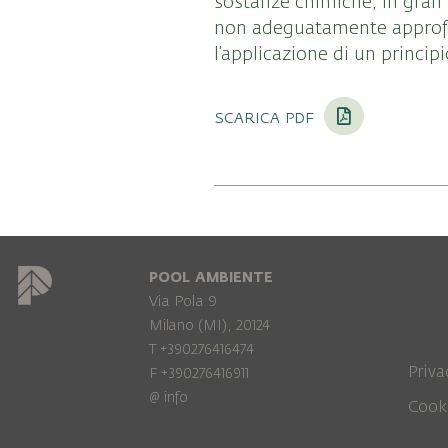
sostanze chimiche, in gran 
non adeguatamente approfon
l’applicazione di un princip
scarica pdf
POOL AMBIENTE
Via Pola 9
Milano (MI), 20124
T +390276416474
Priva
F +390276416911
@
info
Cook