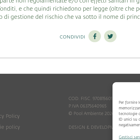
parte non regolamentate e/o con effetti sanitari in g
diti, e che quindi richiedono per legge (oltre che 
io di gestione del rischio che va sotto il nome di prin
condividi
COD. FISC. 97081560159
Per fornire 
P.IVA 06375640965
memorizzare
© Pool Ambiente 2026
tecnologie 
cy Policy
ID unici su 
negativament
ie policy
DESIGN & DEVELOPMENT by
Leftl
Gestisci ser