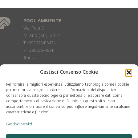
POOL AMBIENTE
Via Pola 9
Milano (MI), 20124
T +390276416474
F +390276416911
@
info
Gestisci Consenso Cookie
Privacy Policy
Cookie policy
Per fornire le migliori esperienze, utilizziamo tecnologie come i cookie
per memorizzare e/o accedere alle informazioni del dispositivo. Il
consenso a queste tecnologie ci permetterà di elaborare dati come il
COD. FISC. 97081560159
comportamento di navigazione o ID unici su questo sito. Non
P.IVA 06375640965
acconsentire o ritirare il consenso può influire negativamente su alcune
© Pool Ambiente 2026
caratteristiche e funzioni.
Gestisci servizi
DESIGN & DEVELOPMENT by
Leftloft