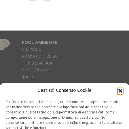
POOL AMBIENTE
Via Pola 9
Milano (MI), 20124
T +390276416474
F +390276416911
@
info
Gestisci Consenso Cookie
Privacy Policy
Cookie policy
Per fornire le migliori esperienze, utilizziamo tecnologie come i cookie
per memorizzare e/o accedere alle informazioni del dispositivo. Il
consenso a queste tecnologie ci permetterà di elaborare dati come il
COD. FISC. 97081560159
comportamento di navigazione o ID unici su questo sito. Non
P.IVA 06375640965
acconsentire o ritirare il consenso può influire negativamente su alcune
© Pool Ambiente 2026
caratteristiche e funzioni.