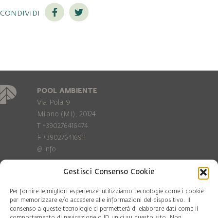
condividi
POOL AMBIENTE
Via Pola 9
Milano (MI), 20124
T +390276416474
F +390276416911
@
info
Gestisci Consenso Cookie
Privacy Policy
Cookie policy
Per fornire le migliori esperienze, utilizziamo tecnologie come i cookie
per memorizzare e/o accedere alle informazioni del dispositivo. Il
consenso a queste tecnologie ci permetterà di elaborare dati come il
COD. FISC. 97081560159
comportamento di navigazione o ID unici su questo sito. Non