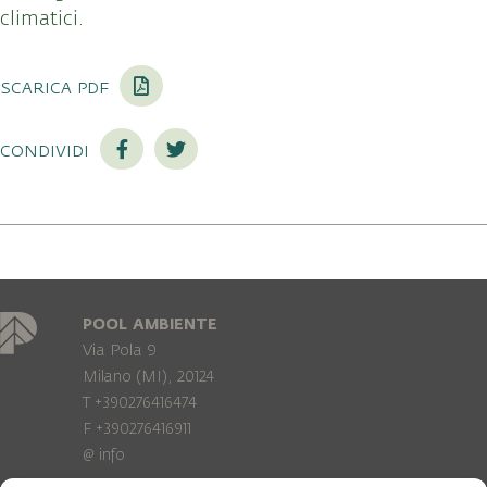
climatici.
scarica pdf
condividi
POOL AMBIENTE
Via Pola 9
Milano (MI), 20124
T +390276416474
F +390276416911
@
info