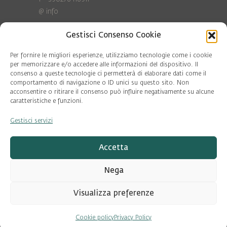
@
info
Gestisci Consenso Cookie
Privacy Policy
Cookie policy
Per fornire le migliori esperienze, utilizziamo tecnologie come i cookie
per memorizzare e/o accedere alle informazioni del dispositivo. Il
consenso a queste tecnologie ci permetterà di elaborare dati come il
COD. FISC. 97081560159
comportamento di navigazione o ID unici su questo sito. Non
P.IVA 06375640965
acconsentire o ritirare il consenso può influire negativamente su alcune
© Pool Ambiente 2026
caratteristiche e funzioni.
Gestisci servizi
DESIGN & DEVELOPMENT by
Leftloft
Accetta
Nega
Visualizza preferenze
Cookie policy
Privacy Policy