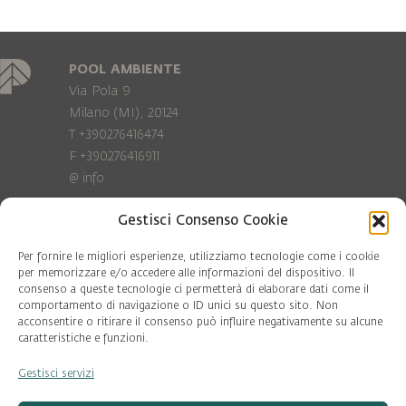
POOL AMBIENTE
Via Pola 9
Milano (MI), 20124
T +390276416474
F +390276416911
@
info
Gestisci Consenso Cookie
Privacy Policy
Cookie policy
Per fornire le migliori esperienze, utilizziamo tecnologie come i cookie
per memorizzare e/o accedere alle informazioni del dispositivo. Il
consenso a queste tecnologie ci permetterà di elaborare dati come il
COD. FISC. 97081560159
comportamento di navigazione o ID unici su questo sito. Non
P.IVA 06375640965
acconsentire o ritirare il consenso può influire negativamente su alcune
© Pool Ambiente 2026
caratteristiche e funzioni.
Gestisci servizi
DESIGN & DEVELOPMENT by
Leftloft